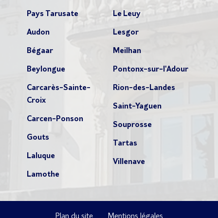
Pays Tarusate
Le Leuy
Audon
Lesgor
Bégaar
Meilhan
Beylongue
Pontonx-sur-l'Adour
Carcarès-Sainte-
Rion-des-Landes
Croix
Saint-Yaguen
Carcen-Ponson
Souprosse
Gouts
Tartas
Laluque
Villenave
Lamothe
Plan du site
Mentions légales